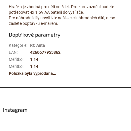
Hračka je vhodná pro děti od 6 let. Pro zprovoznění budete
potřebovat 4x 1.5V AA baterii do vysílače.
Pro náhradní díly navštivte naší sekci náhradních dílů, nebo
zašlete poptávku e-mailem.
Doplňkové parametry
Kategorie
:
RC Auta
EAN
:
4260677955362
Měřítko
:
1:14
Měřítko
:
1:14
Položka byla vyprodána…
Z
á
p
a
Instagram
t
í