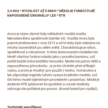
2,4 GHz * RYCHLOST AŽ 5 KM/H * NĚKOLIK FUNKCÍ PLNĚ
NAPODOBENÉ ORIGINÁLU* LED * RTR
Arocs je název slavné řady nákladních vozidel značky
Mercedes-Benz společnosti Daimler AG. Vozidla Arocs byla
poprvé představena v roce 2013 a od té doby byla nalezena na
mnoha staveništích po celém světě. Charakterizuje je výkon,
spolehlivost a robustnost. S tímto licencovaným modelem lze
téměř všechny funkce ovládat jako u pravého kamionu, což
potěší každé srdce každého fanouška. Model má pohon 4WD a
zapouzdřenou převodovku. Je proto chráněn před stříkající
vodou, a proto je vhodný i pro použití v terénu. Konstrukce a
lak odpovídají originálu tohoto vysoce kvalitního modelu, což
činí tento model výjimečným provedením i prezentací. Model je
dodáván RTR (připraven ke spuštění) a rozsah dodávky
zahrnuje vše potřebné pro provoz. (kromě baterií pro vysílač).
Technické specifikace: