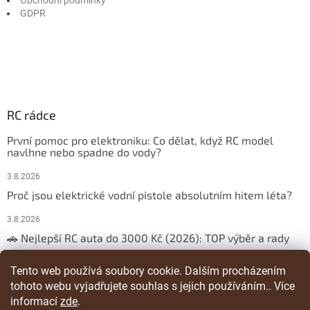
GDPR
RC rádce
První pomoc pro elektroniku: Co dělat, když RC model
navlhne nebo spadne do vody?
3.8.2026
Proč jsou elektrické vodní pistole absolutním hitem léta?
3.8.2026
🚗 Nejlepší RC auta do 3000 Kč (2026): TOP výběr a rady
29.3.2026
Tento web používá soubory cookie. Dalším procházením
tohoto webu vyjadřujete souhlas s jejich používáním.. Více
ARCHIV
informací
zde
.