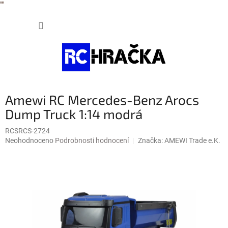
"
"
Přejít
NÁKUP
na
obsah
KOŠÍK
Amewi RC Mercedes-Benz Arocs
Dump Truck 1:14 modrá
RCSRCS-2724
Průměrné
Neohodnoceno
Podrobnosti hodnocení
Značka:
AMEWI Trade e.K.
hodnocení
produktu
je
0,0
z
5
hvězdiček.