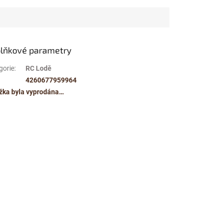
lňkové parametry
gorie
:
RC Lodě
4260677959964
žka byla vyprodána…