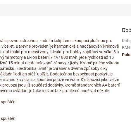
Dop
lová s pevnou střechou, zadním kokpitem a koupací plošinou pro
Kate
a více let. Barevné provedení je harmonické a nadčasové v krémově
EAN
:
e optimální pro menší vody. Ideální pro hobby kapitány ve věku 8 a
Polo
vými motory a Li-Ion baterií 7,4V/ 800 mAh, jede rychlostí až 15
ibližně 15 minut nepřerušované zábavy z jízdy. Kromě plného výkonu
pátečku. Elektronika uvnitř je chráněna dvěma způsoby díky
ákladní lodi jen stěží ublížit. Dodatečnou bezpečnost poskytuje
ní člunu k vysílači a spuštění pouze ve vodě. K dispozici jako verze
provozu jsou již součástí dodávky, kromě standardních AA baterií
ovému ovládání je také možné bez problémů používat několik
 spuštění
 spuštění