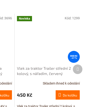
ód:
3696
Kód:
1299
Novinka
850 Kč
–47 %
Další
a
Vlek za traktor Trailer střední 2
produkt
ný
kolový, s nářadím, červený
odeslání
Skladem ihned k odeslání
450 Kč
košíku
Do košíku
24V s
Vlek za traktor Trailer střední 2 kolový, s