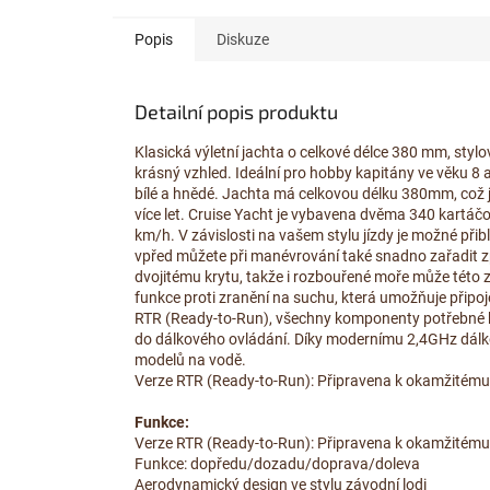
Popis
Diskuze
Detailní popis produktu
Klasická výletní jachta o celkové délce 380 mm, sty
krásný vzhled. Ideální pro hobby kapitány ve věku 8 
bílé a hnědé. Jachta má celkovou délku 380mm, což j
více let. Cruise Yacht je vybavena dvěma 340 kartáčo
km/h. V závislosti na vašem stylu jízdy je možné př
vpřed můžete při manévrování také snadno zařadit z
dvojitému krytu, takže i rozbouřené moře může této z
funkce proti zranění na suchu, která umožňuje připoje
RTR (Ready-to-Run), všechny komponenty potřebné k 
do dálkového ovládání. Díky modernímu 2,4GHz dálk
modelů na vodě.
Verze RTR (Ready-to-Run): Připravena k okamžitému
Funkce:
Verze RTR (Ready-to-Run): Připravena k okamžitému
Funkce: dopředu/dozadu/doprava/doleva
Aerodynamický design ve stylu závodní lodi