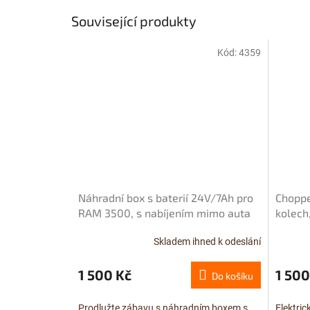
Související produkty
Kód:
4359
Náhradní box s baterií 24V/7Ah pro
Choppe
RAM 3500, s nabíjením mimo auta
kolech
metalí
Skladem ihned k odeslání
1 500 Kč
1 500
Do košíku
Prodlužte zábavu s náhradním boxem s
Elektri