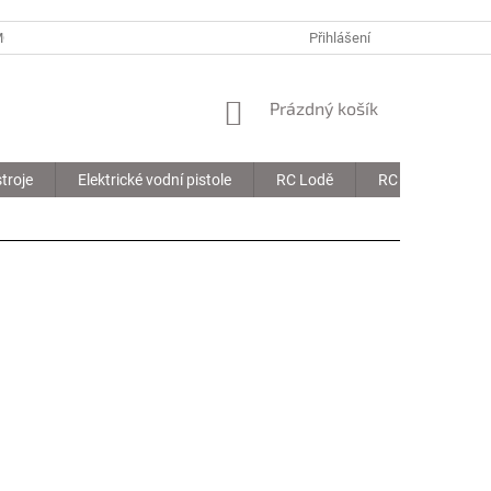
MOJE OBJEDNÁVKA
Přihlášení
NÁKUPNÍ
Prázdný košík
KOŠÍK
troje
Elektrické vodní pistole
RC Lodě
RC Drony