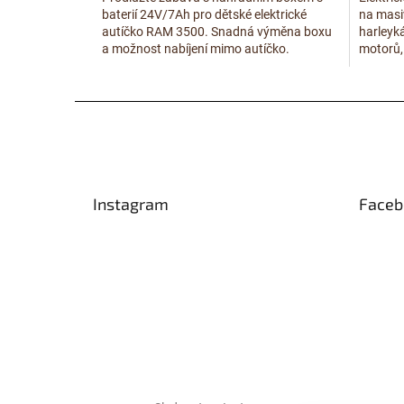
baterií 24V/7Ah pro dětské elektrické
na masiv
autíčko RAM 3500. Snadná výměna boxu
harleyká
a možnost nabíjení mimo autíčko.
motorů, 
vzad se
Z
á
p
a
t
Instagram
Faceb
í