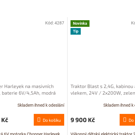
Kód:
4287
K
Novinka
Tip
r Harleyek na masivních
Traktor Blast s 2,4G, kabinou 
, baterie 6V/4,5Ah, modrá
vlekem, 24V / 2x200W, zele
za
Skladem ihned k odeslání
Skladem ihned k 
Průměrné
hodnocení
produktu
 Kč
9 900 Kč
Do košíku
Do 
je
3,9
cká 6V motorka Chopper Harleyek
Výkonný dětský elektrický traktor 
z