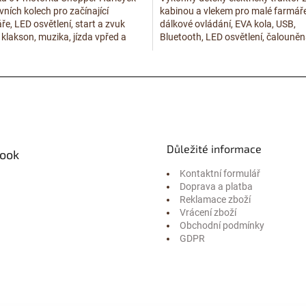
ních kolech pro začínající
kabinou a vlekem pro malé farmář
5
ře, LED osvětlení, start a zvuk
dálkové ovládání, EVA kola, USB,
hvězdiček.
klakson, muzika, jízda vpřed a
Bluetooth, LED osvětlení, čalouně
šlápnutím...
sedačka a realistické...
Důležité informace
ook
Kontaktní formulář
Doprava a platba
Reklamace zboží
Vrácení zboží
Obchodní podmínky
GDPR