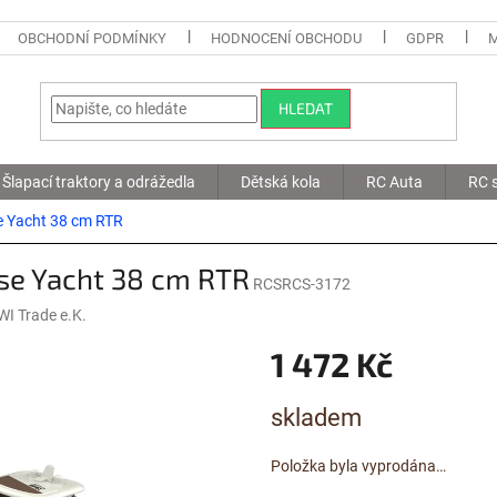
OBCHODNÍ PODMÍNKY
HODNOCENÍ OBCHODU
GDPR
HLEDAT
Šlapací traktory a odrážedla
Dětská kola
RC Auta
RC s
e Yacht 38 cm RTR
ise Yacht 38 cm RTR
RCSRCS-3172
I Trade e.K.
1 472 Kč
Měrná
skladem
cena:
Položka byla vyprodána…