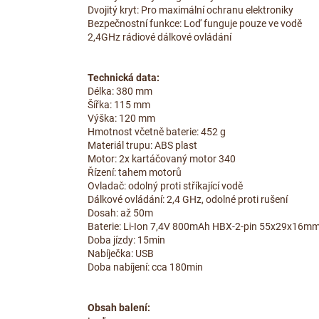
Dvojitý kryt: Pro maximální ochranu elektroniky
Bezpečnostní funkce: Loď funguje pouze ve vodě
2,4GHz rádiové dálkové ovládání
Technická data:
Délka: 380 mm
Šířka: 115 mm
Výška: 120 mm
Hmotnost včetně baterie: 452 g
Materiál trupu: ABS plast
Motor: 2x kartáčovaný motor 340
Řízení: tahem motorů
Ovladač: odolný proti stříkající vodě
Dálkové ovládání: 2,4 GHz, odolné proti rušení
Dosah: až 50m
Baterie: Li-Ion 7,4V 800mAh HBX-2-pin 55x29x16mm
Doba jízdy: 15min
Nabíječka: USB
Doba nabíjení: cca 180min
Obsah balení: