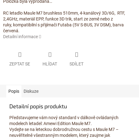
Položka byla vyprodána…
RC letadlo Maule M7 brushless 510mm, 4-kanálový 3D/6G, RTF,
2,4GHz, materiál EPP, funkce 3D trik, start ze země nebo z
ruky, kompatibilní s přijímači Futaba (5V S-BUS, 3V DSM), barva
červená.
Detailní informace
ZEPTAT SE
HLÍDAT
SDÍLET
Popis
Diskuze
Detailní popis produktu
Představujeme vám nový standard v dálkově ovládaných
modelech letadel: Amewi Edition Maule M7.
Vydejte se na leteckou dobrodružnou cestu s Maule M7 –
neuvěřitelně všestranným modelem, který zaujme jak