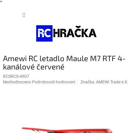
"
"
Přejít
NÁKUP
na
obsah
KOŠÍK
Amewi RC letadlo Maule M7 RTF 4-
kanálové červené
RCSRCS-4907
Průměrné
Neohodnoceno
Podrobnosti hodnocení
Značka:
AMEWI Trade e.K.
hodnocení
produktu
je
0,0
z
5
hvězdiček.