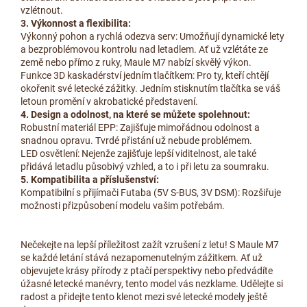
vzlétnout.
3. Výkonnost a flexibilita:
Výkonný pohon a rychlá odezva serv: Umožňují dynamické lety
a bezproblémovou kontrolu nad letadlem. Ať už vzlétáte ze
země nebo přímo z ruky, Maule M7 nabízí skvělý výkon.
Funkce 3D kaskadérství jedním tlačítkem: Pro ty, kteří chtějí
okořenit své letecké zážitky. Jedním stisknutím tlačítka se váš
letoun promění v akrobatické představení.
4. Design a odolnost, na které se můžete spolehnout:
Robustní materiál EPP: Zajišťuje mimořádnou odolnost a
snadnou opravu. Tvrdé přistání už nebude problémem.
LED osvětlení: Nejenže zajišťuje lepší viditelnost, ale také
přidává letadlu působivý vzhled, a to i při letu za soumraku.
5. Kompatibilita a příslušenství:
Kompatibilní s přijímači Futaba (5V S-BUS, 3V DSM): Rozšiřuje
možnosti přizpůsobení modelu vašim potřebám.
Nečekejte na lepší příležitost zažít vzrušení z letu! S Maule M7
se každé letání stává nezapomenutelným zážitkem. Ať už
objevujete krásy přírody z ptačí perspektivy nebo předvádíte
úžasné letecké manévry, tento model vás nezklame. Udělejte si
radost a přidejte tento klenot mezi své letecké modely ještě