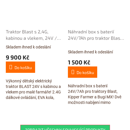
Traktor Blast s 2,4G,
Náhradní box s baterií
kabinou a vlekem, 24V /
24V/7Ah pro traktor Blast,
2x200W, červený
Farmer, s možností
Skladem ihned k odeslání
Průměrné
nabíjení mimo vozítka
Skladem ihned k odeslání
hodnocení
9 900 Kč
produktu
1 500 Kč
je
Do košíku
3,6
Do košíku
z
5
Výkonný dětský elektrický
Náhradní box s baterií
hvězdiček.
traktor BLAST 24V s kabinou a
24V/7Ah pro traktory Blast,
vlekem pro malé farmáře! 2.4G
Kipper Farmer a Bugi MX! Dvě
dálkové ovládání, EVA kola,
možnosti nabíjení mimo
USB, Bluetooth, LED osvětlení,
vozítko pro maximální
čalouněná sedačka a
flexibilitu. Nabíječku a nástavec
realistické...
lze zakoupit...
ZOBRAZIT VŠECHNY SOUVISEJÍCÍ PRODUKTY