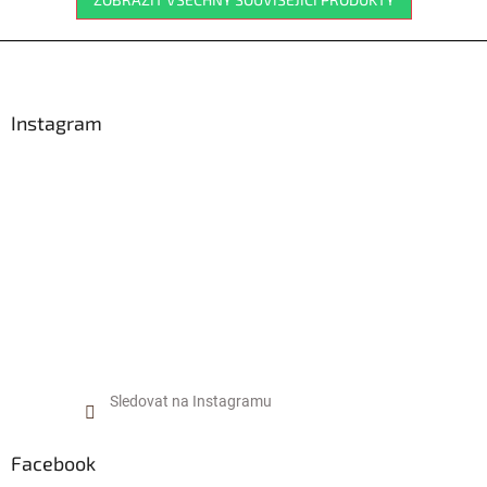
Z
á
p
a
Instagram
t
í
Sledovat na Instagramu
Facebook