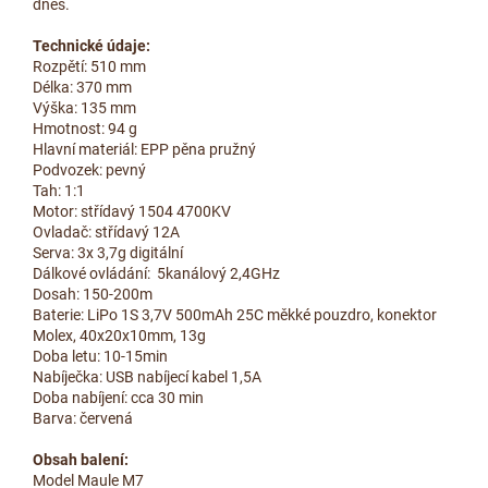
dnes.
Technické údaje:
Rozpětí: 510 mm
Délka: 370 mm
Výška: 135 mm
Hmotnost: 94 g
Hlavní materiál: EPP pěna pružný
Podvozek: pevný
Tah: 1:1
Motor: střídavý 1504 4700KV
Ovladač: střídavý 12A
Serva: 3x 3,7g digitální
Dálkové ovládání: 5kanálový 2,4GHz
Dosah: 150-200m
Baterie: LiPo 1S 3,7V 500mAh 25C měkké pouzdro, konektor
Molex, 40x20x10mm, 13g
Doba letu: 10-15min
Nabíječka: USB nabíjecí kabel 1,5A
Doba nabíjení: cca 30 min
Barva: červená
Obsah balení:
Model Maule M7