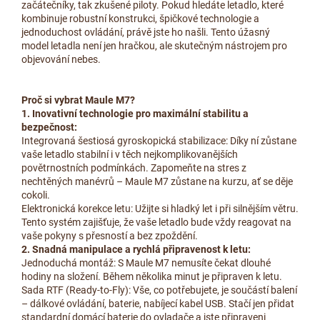
začátečníky, tak zkušené piloty. Pokud hledáte letadlo, které
kombinuje robustní konstrukci, špičkové technologie a
jednoduchost ovládání, právě jste ho našli. Tento úžasný
model letadla není jen hračkou, ale skutečným nástrojem pro
objevování nebes.
Proč si vybrat Maule M7?
1. Inovativní technologie pro maximální stabilitu a
bezpečnost:
Integrovaná šestiosá gyroskopická stabilizace: Díky ní zůstane
vaše letadlo stabilní i v těch nejkomplikovanějších
povětrnostních podmínkách. Zapomeňte na stres z
nechtěných manévrů – Maule M7 zůstane na kurzu, ať se děje
cokoli.
Elektronická korekce letu: Užijte si hladký let i při silnějším větru.
Tento systém zajišťuje, že vaše letadlo bude vždy reagovat na
vaše pokyny s přesností a bez zpoždění.
2. Snadná manipulace a rychlá připravenost k letu:
Jednoduchá montáž: S Maule M7 nemusíte čekat dlouhé
hodiny na složení. Během několika minut je připraven k letu.
Sada RTF (Ready-to-Fly): Vše, co potřebujete, je součástí balení
– dálkové ovládání, baterie, nabíjecí kabel USB. Stačí jen přidat
standardní domácí baterie do ovladače a jste připraveni