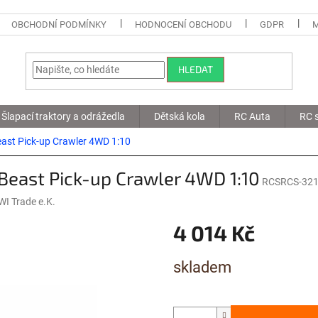
OBCHODNÍ PODMÍNKY
HODNOCENÍ OBCHODU
GDPR
HLEDAT
Šlapací traktory a odrážedla
Dětská kola
RC Auta
RC s
east Pick-up Crawler 4WD 1:10
Beast Pick-up Crawler 4WD 1:10
RCSRCS-32
I Trade e.K.
4 014 Kč
Měrná
skladem
cena: