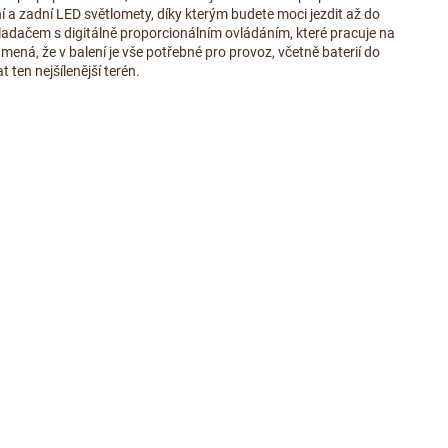
 a zadní LED světlomety, díky kterým budete moci jezdit až do
ladačem s digitálně proporcionálním ovládáním, které pracuje na
ená, že v balení je vše potřebné pro provoz, včetně baterií do
t ten nejšílenější terén.