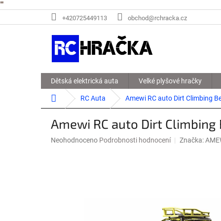
"
"
Přejít
+420725449113
obchod@rchracka.cz
na
obsah
Dětská elektrická auta
Velké plyšové hračky
Domů
RC Auta
Amewi RC auto Dirt Climbing B
Amewi RC auto Dirt Climbing 
Průměrné
Neohodnoceno
Podrobnosti hodnocení
Značka:
AMEW
hodnocení
produktu
je
0,0
z
5
hvězdiček.