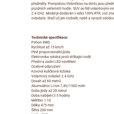
předměty. Pomyslnou třešničkou na dortu jsou přední
pozdních večerních hodin. SUV se řídí volantovým ov
2.4 GHz. Model je dodáván v edici 100% RTR, což znam
ovladače. Stačí už jen rozbalit, nabít a vyrazit zdoláva
Technické specifikace:
Pohon 4WD
Rychlost až 15 km/h
Plně proporcionální jízda
Elektronika odolná proti stříkající vodě
Přední a zadní LED osvětlení
Ocelové odpružení
Kovová kuličková ložiska
Volantový ovladač 2.4 GHz
Dosah až 60 metrů
Akumulátor Li-Ion 7,4V/1500 mAh
Doba jízdy až 20 minut
Doba nabíjení 2-3 hodiny
Měřítko 1:10
Délka 475 mm
Šířka 200 mm