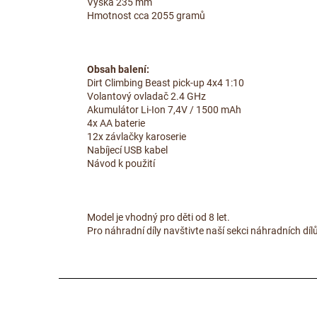
Výška 235 mm
Hmotnost cca 2055 gramů
Obsah balení:
Dirt Climbing Beast pick-up 4x4 1:10
Volantový ovladač 2.4 GHz
Akumulátor Li-Ion 7,4V / 1500 mAh
4x AA baterie
12x závlačky karoserie
Nabíjecí USB kabel
Návod k použití
Model je vhodný pro děti od 8 let.
Pro náhradní díly navštivte naší sekci náhradních dí
Z
á
p