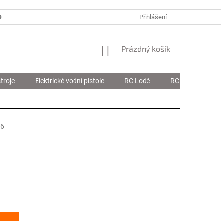
MOJE OBJEDNÁVKA
Přihlášení
NÁKUPNÍ
Prázdný košík
KOŠÍK
troje
Elektrické vodní pistole
RC Lodě
RC Drony
16