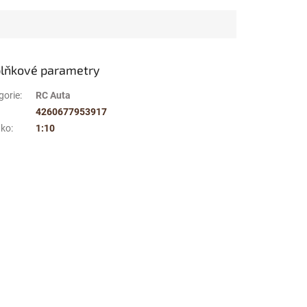
lňkové parametry
gorie
:
RC Auta
4260677953917
tko
:
1:10