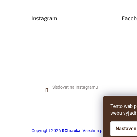
a
t
Instagram
Faceb
í
Sledovat na Instagramu
Tento web p
webu vyjadřu
Nastaven
Copyright 2026
RChracka
. Všechna práva vyhrazena.