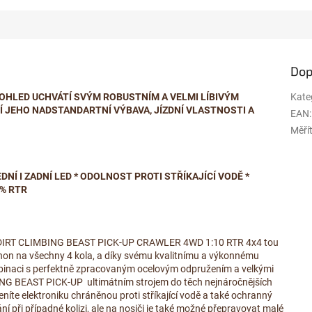
Dop
OHLED UCHVÁTÍ SVÝM ROBUSTNÍM A VELMI LÍBIVÝM
Kate
Í JEHO NADSTANDARTNÍ VÝBAVA, JÍZDNÍ VLASTNOSTI A
EAN
:
Měří
DNÍ I ZADNÍ LED * ODOLNOST PROTI STŘÍKAJÍCÍ VODĚ *
0% RTR
, je DIRT CLIMBING BEAST PICK-UP CRAWLER 4WD 1:10 RTR 4x4 tou
áhon na všechny 4 kola, a díky svému kvalitnímu a výkonnému
binaci s perfektně zpracovaným ocelovým odpružením a velkými
BING BEAST PICK-UP ultimátním strojem do těch nejnáročnějších
eníte elektroniku chráněnou proti stříkající vodě a také ochranný
í při případné kolizi, ale na nosiči je také možné přepravovat malé