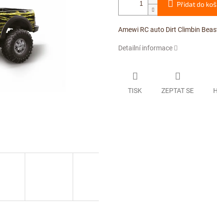
Přidat do koš
Amewi RC auto Dirt Climbin Beas
Detailní informace
TISK
ZEPTAT SE
H