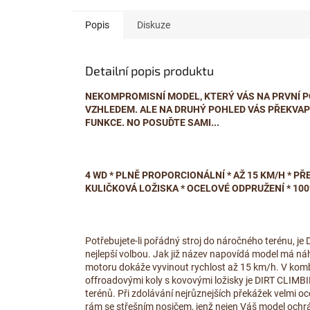
Popis
Diskuze
Detailní popis produktu
NEKOMPROMISNÍ MODEL, KTERÝ VÁS NA PRVNÍ P
VZHLEDEM. ALE NA DRUHÝ POHLED VÁS PŘEKVAP
FUNKCE. NO POSUĎTE SAMI...
4 WD * PLNĚ PROPORCIONÁLNÍ * AŽ 15 KM/H * PŘE
KULIČKOVÁ LOŽISKA * OCELOVÉ ODPRUŽENÍ * 10
Potřebujete-li pořádný stroj do náročného terénu
nejlepší volbou. Jak již název napovídá model má n
motoru dokáže vyvinout rychlost až 15 km/h. V kom
offroadovými koly s kovovými ložisky je DIRT CLIM
terénů. Při zdolávání nejrůznejších překážek velmi oc
rám se střešním nosičem, jenž nejen Váš model ochrán