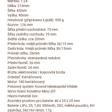
Měřítko: 1:24
Délka: 210mm
Šířka: 85mm
Výška: 90mm
Hmotnost (připraveno k jízdě): 550 g
Rozvor: 126 mm
Šířka přední rozchodnice: 75 mm
Šířka zadního rozchodu: 75 mm
Světlá výška: cca 20mm
Přední kola: vnější průměr/šířka 36/15 mm
Zadní kola: Vnější průměr/šířka 36/15mm
Průměr ráfku: 26mm
Převodovka: vícenásobná redukce
Přední tlumič: 26 mm
Zadní tlumič: 26 mm
Brzda: elektronická / kopcovitá brzda
Ovladač: Kartáčovaný
Motor: 180 kartáčovaný
Pohonný systém: Kovové teleskopické hřídele
Servo řízení: Konektor Mini/JST
Hlavní materiál: kov
Rozměry prostoru pro baterie: 40 x 25 x 25 mm
Baterie: LiPo, 2S, 7,4V, 300mAh, 20C, měkké pouzdro, XH
zástrčka, 36x19x14mm, 17g