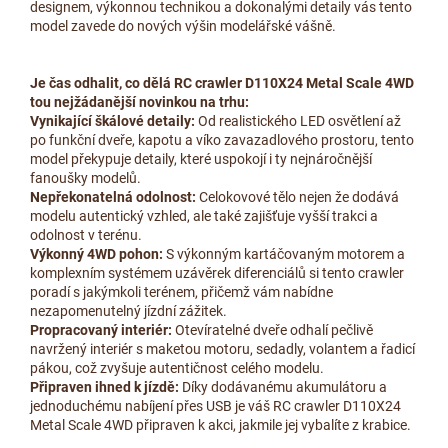
designem, výkonnou technikou a dokonalými detaily vás tento
model zavede do nových výšin modelářské vášně.
Je čas odhalit, co dělá RC crawler D110X24 Metal Scale 4WD
tou nejžádanější novinkou na trhu:
Vynikající škálové detaily:
Od realistického LED osvětlení až
po funkční dveře, kapotu a víko zavazadlového prostoru, tento
model překypuje detaily, které uspokojí i ty nejnáročnější
fanoušky modelů.
Nepřekonatelná odolnost:
Celokovové tělo nejen že dodává
modelu autentický vzhled, ale také zajišťuje vyšší trakci a
odolnost v terénu.
Výkonný 4WD pohon:
S výkonným kartáčovaným motorem a
komplexním systémem uzávěrek diferenciálů si tento crawler
poradí s jakýmkoli terénem, přičemž vám nabídne
nezapomenutelný jízdní zážitek.
Propracovaný interiér:
Otevíratelné dveře odhalí pečlivě
navržený interiér s maketou motoru, sedadly, volantem a řadicí
pákou, což zvyšuje autentičnost celého modelu.
Připraven ihned k jízdě:
Díky dodávanému akumulátoru a
jednoduchému nabíjení přes USB je váš RC crawler D110X24
Metal Scale 4WD připraven k akci, jakmile jej vybalíte z krabice.