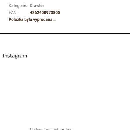
Kategorie
:
Crawler
EAN
:
4262408973805
Položka byla vyprodána…
Z
á
p
a
Instagram
t
í
Sledovat na Instagramu