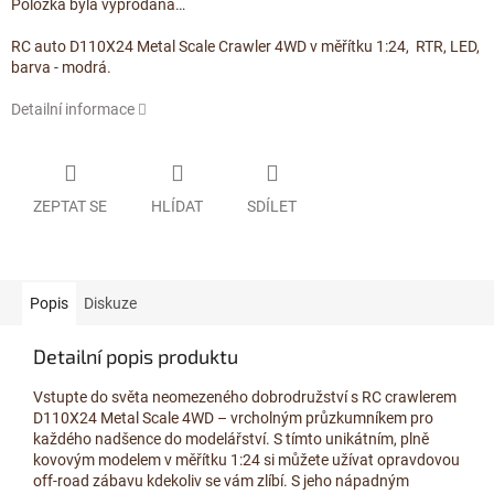
Položka byla vyprodána…
RC auto D110X24 Metal Scale Crawler 4WD v měřítku 1:24, RTR, LED,
barva - modrá.
Detailní informace
ZEPTAT SE
HLÍDAT
SDÍLET
Popis
Diskuze
Detailní popis produktu
Vstupte do světa neomezeného dobrodružství s RC crawlerem
D110X24 Metal Scale 4WD – vrcholným průzkumníkem pro
každého nadšence do modelářství. S tímto unikátním, plně
kovovým modelem v měřítku 1:24 si můžete užívat opravdovou
off-road zábavu kdekoliv se vám zlíbí. S jeho nápadným