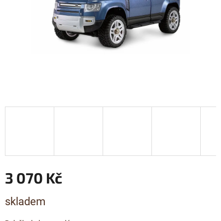
3 070 Kč
Měrná
skladem
cena: