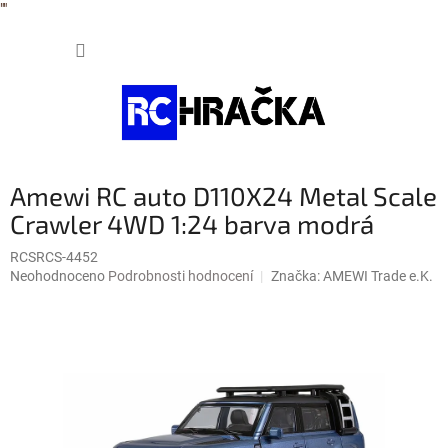
"
"
Přejít
NÁKUP
na
obsah
KOŠÍK
Amewi RC auto D110X24 Metal Scale
Crawler 4WD 1:24 barva modrá
RCSRCS-4452
Průměrné
Neohodnoceno
Podrobnosti hodnocení
Značka:
AMEWI Trade e.K.
hodnocení
produktu
je
0,0
z
5
hvězdiček.