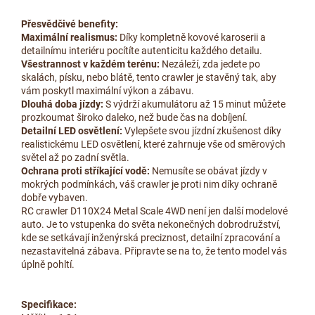
Přesvědčivé benefity:
Maximální realismus:
Díky kompletně kovové karoserii a
detailnímu interiéru pocítíte autenticitu každého detailu.
Všestrannost v každém terénu:
Nezáleží, zda jedete po
skalách, písku, nebo blátě, tento crawler je stavěný tak, aby
vám poskytl maximální výkon a zábavu.
Dlouhá doba jízdy:
S výdrží akumulátoru až 15 minut můžete
prozkoumat široko daleko, než bude čas na dobíjení.
Detailní LED osvětlení:
Vylepšete svou jízdní zkušenost díky
realistickému LED osvětlení, které zahrnuje vše od směrových
světel až po zadní světla.
Ochrana proti stříkající vodě:
Nemusíte se obávat jízdy v
mokrých podmínkách, váš crawler je proti nim díky ochraně
dobře vybaven.
RC crawler D110X24 Metal Scale 4WD není jen další modelové
auto. Je to vstupenka do světa nekonečných dobrodružství,
kde se setkávají inženýrská preciznost, detailní zpracování a
nezastavitelná zábava. Připravte se na to, že tento model vás
úplně pohltí.
Specifikace: