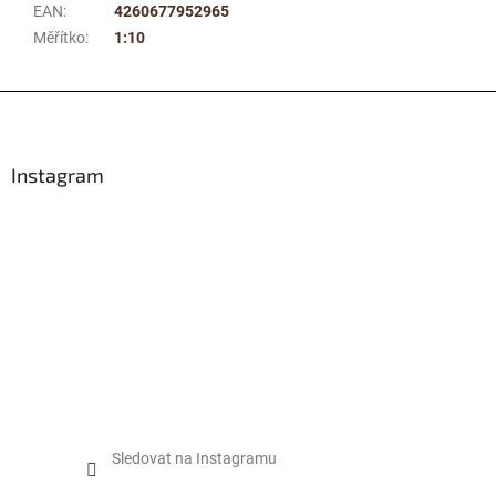
EAN
:
4260677952965
Měřítko
:
1:10
Z
á
p
a
Instagram
t
í
Sledovat na Instagramu