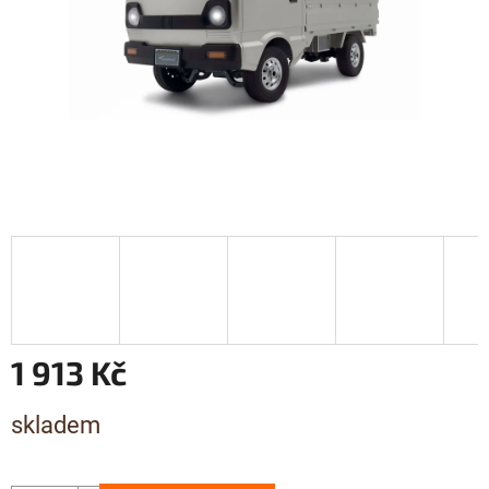
1 913 Kč
Měrná
skladem
cena: