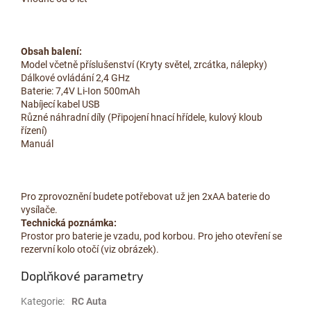
Obsah balení:
Model včetně příslušenství (Kryty světel, zrcátka, nálepky)
Dálkové ovládání 2,4 GHz
Baterie: 7,4V Li-Ion 500mAh
Nabíjecí kabel USB
Různé náhradní díly (Připojení hnací hřídele, kulový kloub
řízení)
Manuál
Pro zprovoznění budete potřebovat už jen 2xAA baterie do
vysílače.
Technická poznámka:
Prostor pro baterie je vzadu, pod korbou. Pro jeho otevření se
rezervní kolo otočí (viz obrázek).
Doplňkové parametry
Kategorie
:
RC Auta