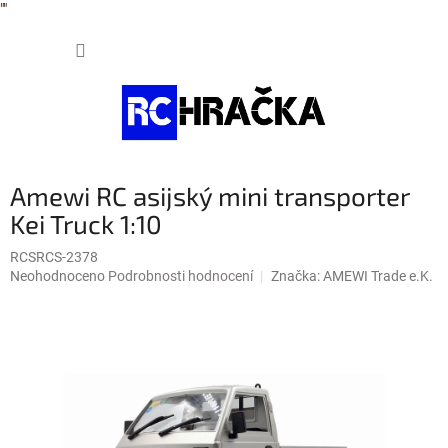
"
"
Přejít
NÁKUP
na
obsah
KOŠÍK
Amewi RC asijský mini transporter
Kei Truck 1:10
RCSRCS-2378
Průměrné
Neohodnoceno
Podrobnosti hodnocení
Značka:
AMEWI Trade e.K.
hodnocení
produktu
je
0,0
z
5
hvězdiček.