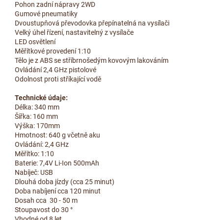
Pohon zadní nápravy 2WD
Gumové pneumatiky
Dvoustupňová převodovka přepínatelná na vysílači
Velký úhel řízení, nastavitelný z vysílače
LED osvětlení
Měřítkové provedení 1:10
Tělo je z ABS se stříbrnošedým kovovým lakováním
Ovládání 2,4 GHz pistolové
Odolnost proti stříkající vodě
Technické údaje:
Délka: 340 mm
Šířka: 160 mm
Výška: 170mm
Hmotnost: 640 g včetně aku
Ovládání: 2,4 GHz
Měřítko: 1:10
Baterie: 7,4V Li-Ion 500mAh
Nabíječ: USB
Dlouhá doba jízdy (cca 25 minut)
Doba nabíjení cca 120 minut
Dosah cca 30 - 50 m
Stoupavost do 30 °
Vhodné od 8 let