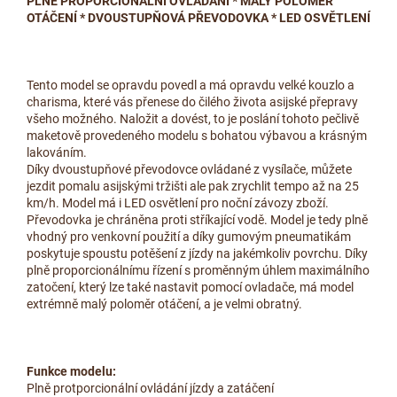
PLNĚ PROPORCIONÁLNÍ OVLÁDÁNÍ * MALÝ POLOMĚR
OTÁČENÍ * DVOUSTUPŇOVÁ PŘEVODOVKA * LED OSVĚTLENÍ
Tento model se opravdu povedl a má opravdu velké kouzlo a
charisma, které vás přenese do čilého života asijské přepravy
všeho možného. Naložit a dovést, to je poslání tohoto pečlivě
maketově provedeného modelu s bohatou výbavou a krásným
lakováním.
Díky dvoustupňové převodovce ovládané z vysílače, můžete
jezdit pomalu asijskými tržišti ale pak zrychlit tempo až na 25
km/h. Model má i LED osvětlení pro noční závozy zboží.
Převodovka je chráněna proti stříkající vodě. Model je tedy plně
vhodný pro venkovní použití a díky gumovým pneumatikám
poskytuje spoustu potěšení z jízdy na jakémkoliv povrchu. Díky
plně proporcionálnímu řízení s proměnným úhlem maximálního
zatočení, který lze také nastavit pomocí ovladače, má model
extrémně malý poloměr otáčení, a je velmi obratný.
Funkce modelu:
Plně protporcionální ovládání jízdy a zatáčení