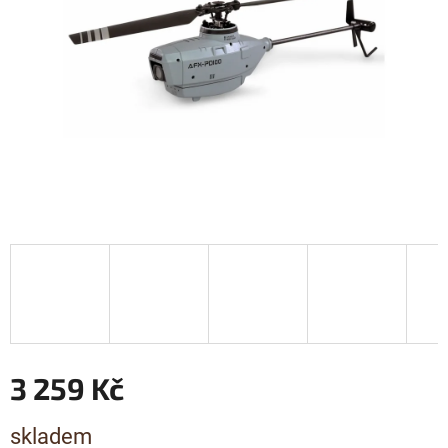
3 259 Kč
Měrná
skladem
cena: