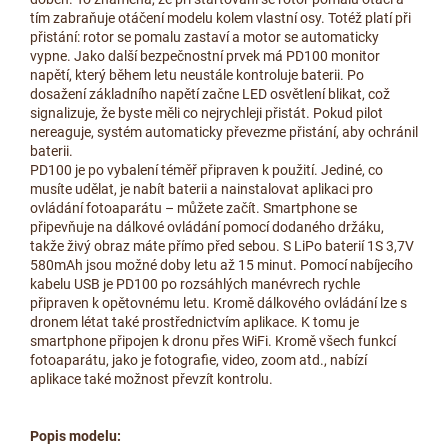
tím zabraňuje otáčení modelu kolem vlastní osy. Totéž platí při
přistání: rotor se pomalu zastaví a motor se automaticky
vypne. Jako další bezpečnostní prvek má PD100 monitor
napětí, který během letu neustále kontroluje baterii. Po
dosažení základního napětí začne LED osvětlení blikat, což
signalizuje, že byste měli co nejrychleji přistát. Pokud pilot
nereaguje, systém automaticky převezme přistání, aby ochránil
baterii.
PD100 je po vybalení téměř připraven k použití. Jediné, co
musíte udělat, je nabít baterii a nainstalovat aplikaci pro
ovládání fotoaparátu – můžete začít. Smartphone se
připevňuje na dálkové ovládání pomocí dodaného držáku,
takže živý obraz máte přímo před sebou. S LiPo baterií 1S 3,7V
580mAh jsou možné doby letu až 15 minut. Pomocí nabíjecího
kabelu USB je PD100 po rozsáhlých manévrech rychle
připraven k opětovnému letu. Kromě dálkového ovládání lze s
dronem létat také prostřednictvím aplikace. K tomu je
smartphone připojen k dronu přes WiFi. Kromě všech funkcí
fotoaparátu, jako je fotografie, video, zoom atd., nabízí
aplikace také možnost převzít kontrolu.
Popis modelu: