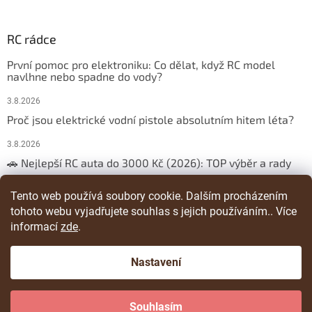
RC rádce
První pomoc pro elektroniku: Co dělat, když RC model
navlhne nebo spadne do vody?
3.8.2026
Proč jsou elektrické vodní pistole absolutním hitem léta?
3.8.2026
🚗 Nejlepší RC auta do 3000 Kč (2026): TOP výběr a rady
29.3.2026
Tento web používá soubory cookie. Dalším procházením
tohoto webu vyjadřujete souhlas s jejich používáním.. Více
ARCHIV
informací
zde
.
Nastavení
Vytvořil Shoptet
Souhlasím
Copyright 2026
RChracka
. Všechna práva vyhrazena.