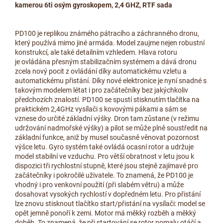
kamerou 6ti osým gyroskopem, 2,4 GHZ, RTF sada
PD100 je replikou známého pátracího a záchranného dronu,
který používá mimo jiné armáda. Model zaujme nejen robustní
konstrukcí, ale také detailním vzhledem. Hlava rotoru
je ovládána přesným stabilizačním systémem a dává dronu
zcela nový pocit z ovládání díky automatickému vzletu a
automatickému přistání. Díky nové elektronice je nyní snadné s
takovým modelem létat i pro začátečníky bez jakýchkoliv
předchozích znalostí. PD100 se spustí stisknutím tlačítka na
praktickém 2,4GHz vysílači s kovovými pákami a sám se
vznese do určité základní výšky. Dron tam zůstane (v režimu
udržování nadmořské výšky) a pilot se může plně soustředit na
základní funkce, aniž by musel současně věnovat pozornost
výšce letu. Gyro systém také ovládá ocasní rotor a udržuje
model stabilní ve vzduchu. Pro větší obratnost v letu jsou k
dispozici tři rychlostní stupně, které jsou stejně zajímavé pro
začátečníky i pokročilé uživatele. To znamená, že PD100 je
vhodný i pro venkovní použití (při slabém větru) a může
dosahovat vysokých rychlostí v dopředném letu. Pro přistání
lze znovu stisknout tlačítko start/přistání na vysílači: model se
opět jemně ponoří k zemi. Motor má měkký rozběh a měkký
doběh. To znamená, že při startování se rotor pomalu otáčí a