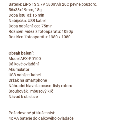
Baterie: LiPo 1S 3,7V 580mAh 20C pevné pouzdro,
56x33x19mm, 18g
Doba letu: až 15 min
Nabíječka: USB kabel
Doba nabíjení: cca 75min
Rozlišení videa z fotoaparátu: 1080p
Rozlišení fotoaparátu: 1980 x 1080
Obsah balení:
Model AFX-PD100
Dálkové ovládání
Akumulátor
USB nabíjecí kabel
Držák na smartphone
Náhradní hlavní a ocasní listy rotoru
Šroubovák, imbusový klíč
Návod k obsluze
Požadované příslušenství:
4x AA baterie do dálkového ovladače