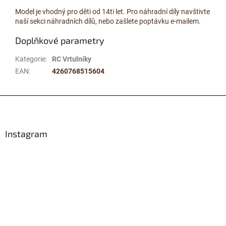
Model je vhodný pro děti od 14ti let. Pro náhradní díly navštivte
naší sekci náhradních dílů, nebo zašlete poptávku e-mailem.
Doplňkové parametry
Kategorie
:
RC Vrtulníky
EAN
:
4260768515604
Z
á
p
a
Instagram
t
í