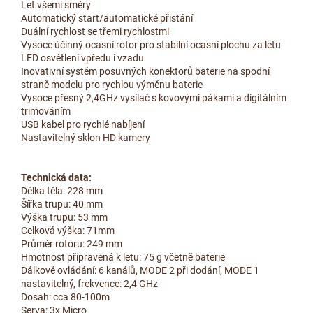
Let všemi směry
Automatický start/automatické přistání
Duální rychlost se třemi rychlostmi
Vysoce účinný ocasní rotor pro stabilní ocasní plochu za letu
LED osvětlení vpředu i vzadu
Inovativní systém posuvných konektorů baterie na spodní
straně modelu pro rychlou výměnu baterie
Vysoce přesný 2,4GHz vysílač s kovovými pákami a digitálním
trimováním
USB kabel pro rychlé nabíjení
Nastavitelný sklon HD kamery
Technická data:
Délka těla: 228 mm
Šířka trupu: 40 mm
Výška trupu: 53 mm
Celková výška: 71mm
Průměr rotoru: 249 mm
Hmotnost připravená k letu: 75 g včetně baterie
Dálkové ovládání: 6 kanálů, MODE 2 při dodání, MODE 1
nastavitelný, frekvence: 2,4 GHz
Dosah: cca 80-100m
Serva: 3x Micro