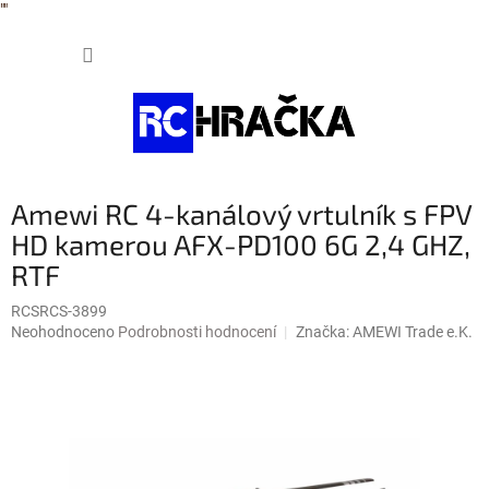
"
"
Přejít
NÁKUP
na
obsah
KOŠÍK
Amewi RC 4-kanálový vrtulník s FPV
HD kamerou AFX-PD100 6G 2,4 GHZ,
RTF
RCSRCS-3899
Průměrné
Neohodnoceno
Podrobnosti hodnocení
Značka:
AMEWI Trade e.K.
hodnocení
produktu
je
0,0
z
5
hvězdiček.