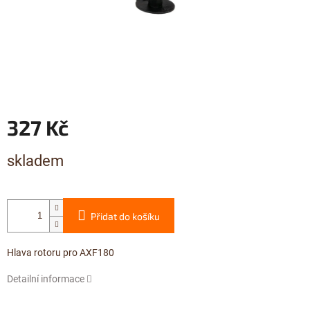
327 Kč
Měrná
skladem
cena:
Přidat do košíku
Hlava rotoru pro AXF180
Detailní informace