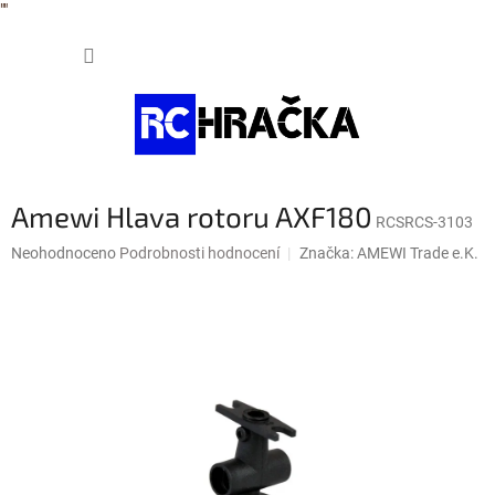
"
"
Přejít
NÁKUP
na
obsah
KOŠÍK
Amewi Hlava rotoru AXF180
RCSRCS-3103
Průměrné
Neohodnoceno
Podrobnosti hodnocení
Značka:
AMEWI Trade e.K.
hodnocení
produktu
je
0,0
z
5
hvězdiček.