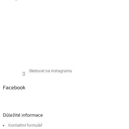
t
í
Sledovat na Instagramu
Facebook
Důležité informace
Kontaktní formulář