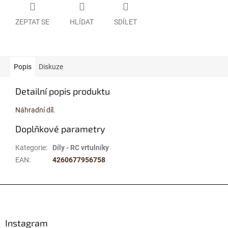
ZEPTAT SE
HLÍDAT
SDÍLET
Popis
Diskuze
Detailní popis produktu
Náhradní díl.
Doplňkové parametry
Kategorie
:
Díly - RC vrtulníky
EAN
:
4260677956758
Z
á
p
a
Instagram