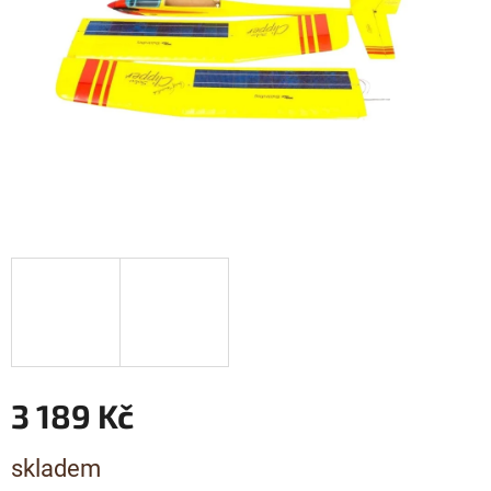
3 189 Kč
Měrná
skladem
cena: