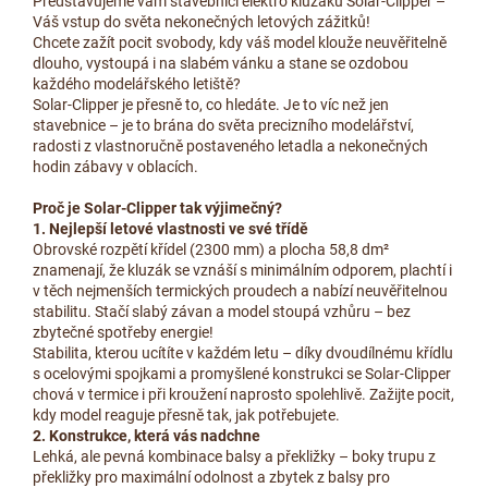
Představujeme vám stavebnici elektro kluzáku Solar-Clipper –
Váš vstup do světa nekonečných letových zážitků!
Chcete zažít pocit svobody, kdy váš model klouže neuvěřitelně
dlouho, vystoupá i na slabém vánku a stane se ozdobou
každého modelářského letiště?
Solar-Clipper je přesně to, co hledáte. Je to víc než jen
stavebnice – je to brána do světa precizního modelářství,
radosti z vlastnoručně postaveného letadla a nekonečných
hodin zábavy v oblacích.
Proč je Solar-Clipper tak výjimečný?
1. Nejlepší letové vlastnosti ve své třídě
Obrovské rozpětí křídel (2300 mm) a plocha 58,8 dm²
znamenají, že kluzák se vznáší s minimálním odporem, plachtí i
v těch nejmenších termických proudech a nabízí neuvěřitelnou
stabilitu. Stačí slabý závan a model stoupá vzhůru – bez
zbytečné spotřeby energie!
Stabilita, kterou ucítíte v každém letu – díky dvoudílnému křídlu
s ocelovými spojkami a promyšlené konstrukci se Solar-Clipper
chová v termice i při kroužení naprosto spolehlivě. Zažijte pocit,
kdy model reaguje přesně tak, jak potřebujete.
2. Konstrukce, která vás nadchne
Lehká, ale pevná kombinace balsy a překližky – boky trupu z
překližky pro maximální odolnost a zbytek z balsy pro