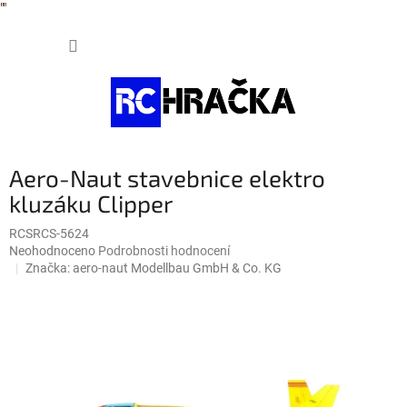
"
"
Přejít
NÁKUP
na
obsah
KOŠÍK
Aero-Naut stavebnice elektro
kluzáku Clipper
RCSRCS-5624
Průměrné
Neohodnoceno
Podrobnosti hodnocení
hodnocení
Značka:
aero-naut Modellbau GmbH & Co. KG
produktu
je
0,0
z
5
hvězdiček.