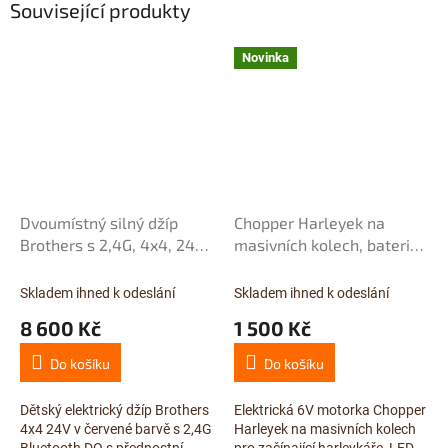
Související produkty
Novinka
Dvoumístný silný džíp
Chopper Harleyek na
Brothers s 2,4G, 4x4, 24V/
masivních kolech, baterie
4x120W, červený
6V/4,5Ah, černý
Skladem ihned k odeslání
Skladem ihned k odeslání
8 600 Kč
1 500 Kč
Do košíku
Do košíku
Dětský elektrický džíp Brothers
Elektrická 6V motorka Chopper
4x4 24V v červené barvě s 2,4G
Harleyek na masivních kolech
Bluetooth DO s přednostní
pro začínající harleykáře, LED