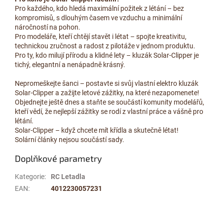
Pro každého, kdo hledá maximální požitek z létání – bez
kompromisů, s dlouhým časem ve vzduchu a minimální
náročností na pohon.
Pro modeláře, kteří chtějí stavět i létat – spojte kreativitu,
technickou zručnost a radost z pilotáže v jednom produktu.
Pro ty, kdo milují přírodu a klidné lety – kluzák Solar-Clipper je
tichý, elegantní a nenápadně krásný.
Nepromeškejte šanci – postavte si svůj vlastní elektro kluzák
Solar-Clipper a zažijte letové zážitky, na které nezapomenete!
Objednejte ještě dnes a staňte se součástí komunity modelářů,
kteří vědí, že nejlepší zážitky se rodí z vlastní práce a vášně pro
létání.
Solar-Clipper – když chcete mít křídla a skutečně létat!
Solární články nejsou součástí sady.
Doplňkové parametry
Kategorie
:
RC Letadla
EAN
:
4012230057231