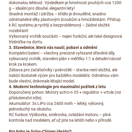
dokonalou lehkost. Výsledkem je hmotnost pouhých cca 1200
g – ideální pro dlouhé, elegantní lety!
Snadná montáž i údržba – křídlo je dvoudílné, snadno
odnímatelné díky plastovým šroubům a hmoždinkám. Přístup
k RC systému je rychlý a bezproblémový – žádné složité
rozebírání!
Vylisovaný vrchlík součástí – nejen funkční, ale také designová
třešnička na dortu.
3. Stavebnice, která vás naučí, pobaví a odmění
Kompletní balení – všechny precizně vyřezané dřevěné díly,
vylisovaný vrchlík, stavební plán v měřítku 1:1 a detailní návod
krok za krokem.
Zábava pro začátečníky i pokročilé – stavba není složitá, ale
nabízí dostatek výzev pro každého modeláře. Odměnou vám
bude vlastní, dokonale létající model.
4. Moderní technologie pro maximální požitek z letu
Doporučený pohon: Motory actro-n 35 + regulátor + vrtule (viz
příslušenství níže).
Akumulátor: 3s LiPo cca 2400 mAh – lehký, výkonný,
jednoduchý na obsluhu.
RC funkce: Výškovka, směrovka, ovládání motoru – plná
kontrola nad modelem, ať už jste na letišti nebo v přírodě.
Pro koho je Solar-Clipper ideální?