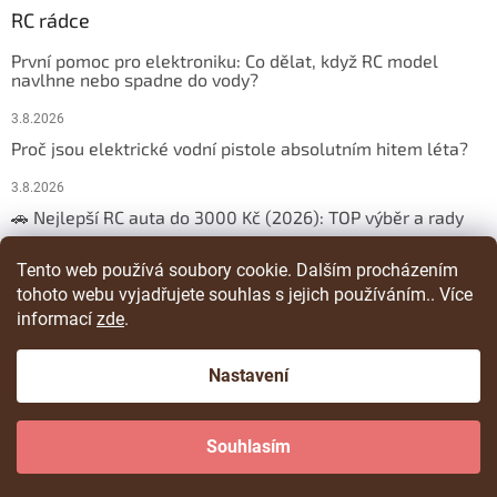
RC rádce
První pomoc pro elektroniku: Co dělat, když RC model
navlhne nebo spadne do vody?
3.8.2026
Proč jsou elektrické vodní pistole absolutním hitem léta?
3.8.2026
🚗 Nejlepší RC auta do 3000 Kč (2026): TOP výběr a rady
29.3.2026
Tento web používá soubory cookie. Dalším procházením
tohoto webu vyjadřujete souhlas s jejich používáním.. Více
ARCHIV
informací
zde
.
Nastavení
Vytvořil Shoptet
Souhlasím
Copyright 2026
RChracka
. Všechna práva vyhrazena.