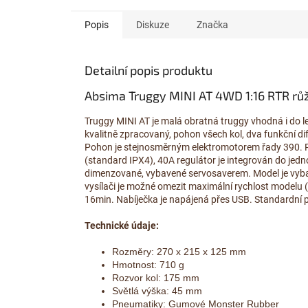
Popis
Diskuze
Značka
Detailní popis produktu
Absima Truggy MINI AT 4WD 1:16 RTR r
Truggy MINI AT je malá obratná truggy vhodná i do le
kvalitně zpracovaný, pohon všech kol, dva funkční dif
Pohon je stejnosměrným elektromotorem řady 390. Př
(standard IPX4), 40A regulátor je integrován do jedn
dimenzované, vybavené servosaverem. Model je vyba
vysílači je možné omezit maximální rychlost modelu (
16min. Nabíječka je napájená přes USB. Standardní
Technické údaje:
Rozměry: 270 x 215 x 125 mm
Hmotnost: 710 g
Rozvor kol: 175 mm
Světlá výška: 45 mm
Pneumatiky: Gumové Monster Rubber