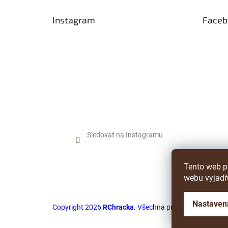
a
t
Instagram
Faceb
í
Sledovat na Instagramu
Tento web p
webu vyjadřu
Nastaven
Copyright 2026
RChracka
. Všechna práva vyhrazena.