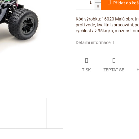
Přidat do koš
Kód výrobku: 16020 Malá obratná
proti vodě, kvalitní zpracování
rychlost až 35km/h, možnost omez
Detailní informace
TISK
ZEPTAT SE
H