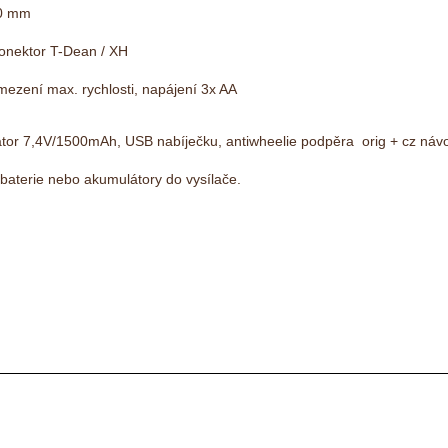
80 mm
onektor T-Dean / XH
mezení max. rychlosti, napájení 3x AA
tor 7,4V/1500mAh, USB nabíječku, antiwheelie podpěra orig + cz náv
baterie nebo akumulátory do vysílače.