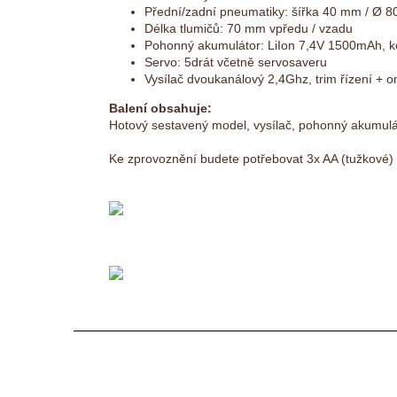
Přední/zadní pneumatiky: šířka 40 mm / Ø 
Délka tlumičů: 70 mm vpředu / vzadu
Pohonný akumulátor: LiIon 7,4V 1500mAh, k
Servo: 5drát včetně servosaveru
Vysílač dvoukanálový 2,4Ghz, trim řízení + o
Balení obsahuje:
Hotový sestavený model, vysílač, pohonný akumulá
Ke zprovoznění budete potřebovat 3x AA (tužkové) 
Z
á
p