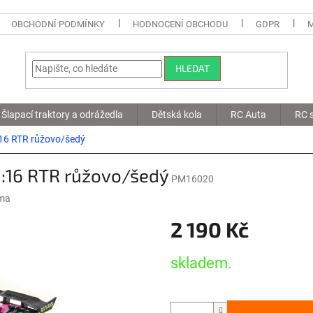
OBCHODNÍ PODMÍNKY
HODNOCENÍ OBCHODU
GDPR
HLEDAT
Šlapací traktory a odrážedla
Dětská kola
RC Auta
RC s
16 RTR růžovo/šedý
:16 RTR růžovo/šedý
PM16020
ma
2 190 Kč
Měrná
skladem.
cena: