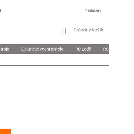
MOJE OBJEDNÁVKA
Přihlášení
NÁKUPNÍ
Prázdný košík
KOŠÍK
troje
Elektrické vodní pistole
RC Lodě
RC Drony