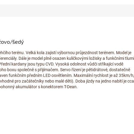
ůžovo/šedý
hčího terénu. Velká kola zajistí výbornou průjezdnost terénem. Model je
erenciály. Dále je model plně osazen kuličkovými ložisky a funkčními tlumi
ední kardany jsou typu CVD. Vysoká odolnost vůdči stříkající vodě
oho boxu společně s přijímačem. Servo řízení je pětidrátové, dostatečně
ven funkčním předním LED osvětlením. Maximální rychlost je až 35km/h
vhodné pro začátečníky nebo malé děti). Doba jízdy na jedno nabití je cca
 pohonný akumulátor s konektorem T-Dean.