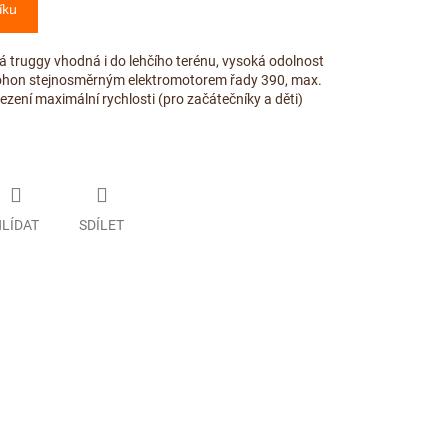
íku
 truggy vhodná i do lehčího terénu, vysoká odolnost
, pohon stejnosměrným elektromotorem řady 390, max.
ení maximální rychlosti (pro začátečníky a děti)
LÍDAT
SDÍLET