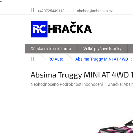
"
"
Přejít
+420725449113
obchod@rchracka.cz
na
obsah
Dětská elektrická auta
Velké plyšové hračky
Domů
RC Auta
Absima Truggy MINI AT 4WD 1:
Absima Truggy MINI AT 4WD 1
Průměrné
Neohodnoceno
Podrobnosti hodnocení
Značka:
Absi
hodnocení
produktu
je
0,0
z
5
hvězdiček.