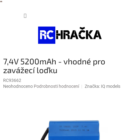
"
"
Přejít
NÁKUP
na
obsah
KOŠÍK
7,4V 5200mAh - vhodné pro
zavážecí loďku
RC93662
Průměrné
Neohodnoceno
Podrobnosti hodnocení
Značka:
IQ models
hodnocení
produktu
je
0,0
z
5
hvězdiček.