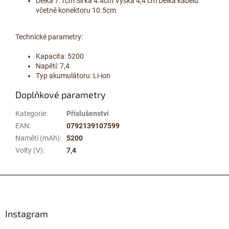
Délka 7.1cm Šířka 4.4cm Výška 4,4 cm Délka kabelu
včetně konektoru 10.5cm
Technické parametry:
Kapacita: 5200
Napětí: 7,4
Typ akumulátoru: Li-ion
Doplňkové parametry
Kategorie
:
Příslušenství
EAN
:
0792139107599
Namětí (mAh)
:
5200
Volty (V)
:
7,4
Z
á
p
a
Instagram
t