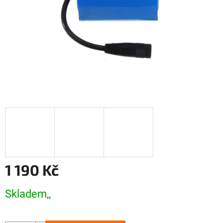
1 190 Kč
Měrná
Skladem,,
cena: